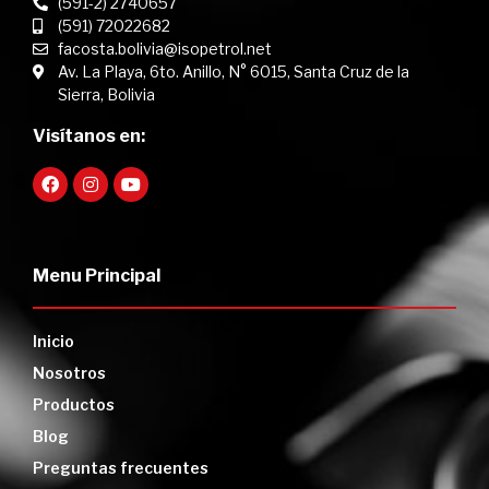
(591-2) 2740657
(591) 72022682
facosta.bolivia@isopetrol.net
Av. La Playa, 6to. Anillo, N° 6015, Santa Cruz de la
Sierra, Bolivia
Visítanos en:
Menu Principal
Inicio
Nosotros
Productos
Blog
Preguntas frecuentes